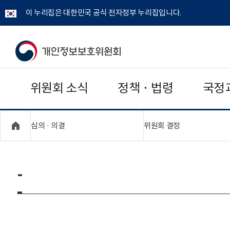
이 누리집은 대한민국 공식 전자정부 누리집입니다.
개
인
위원회 소식
정책 · 법령
국정
정
보
"접기,펼치기"
"접기,펼치기"
심의 · 의결
위원회 결정
보
호
-
위
원