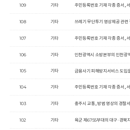
109
기타
주민등록번호 기재 각종 증서, 서
108
기타
쓰레기 무단투기 영상제공 관련 
107
기타
주민등록번호 기재 각종 증서, 서
106
기타
인천광역시 소방본부의 인천광역시
105
기타
금융사기 피해방지서비스 도입을
104
기타
주민등록번호 기재 각종 증서, 서
103
기타
충주시 교통, 방범 영상의 경찰서
102
기타
육군 제6755부대의 대구·경북