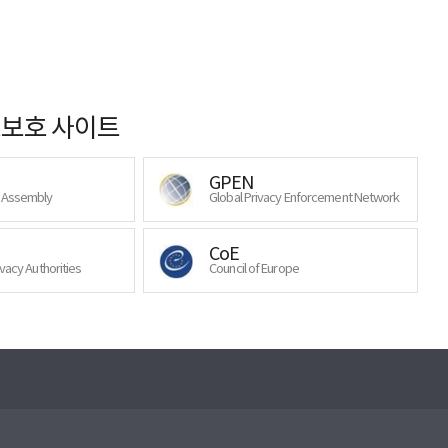
보호 사이트
GPEN
y Assembly
Global Privacy Enforcement Network
CoE
ivacy Authorities
Council of Europe