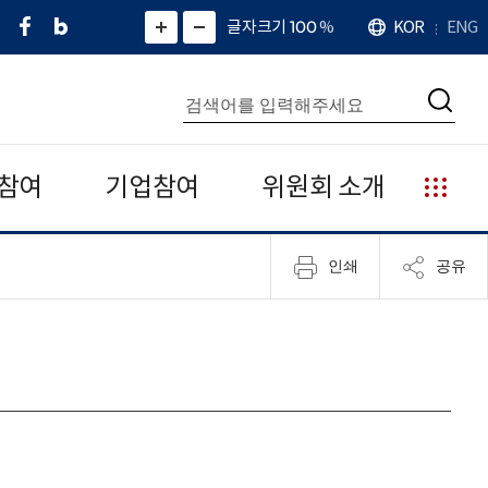
페
네
X
확
글자크기 100
%
KOR
ENG
언
화
화
이
이
(
대
어
면
면
스
버
트
수
확
축
북
블
위
대
통
소
치
검
로
터
합
색
그
)
검
색
참여
기업참여
위원회 소개
누
리
집
인쇄
공유
안
내