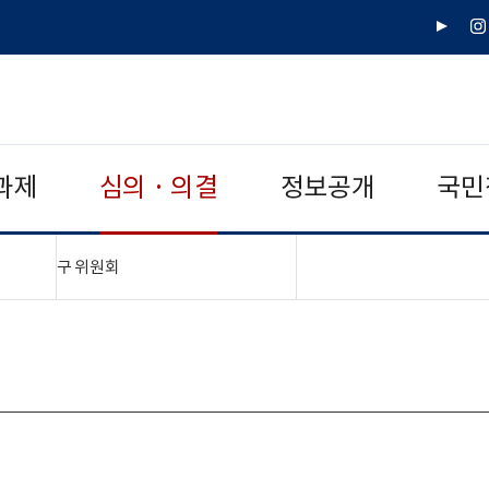
유
인
튜
스
브
타
그
램
과제
심의 · 의결
정보공개
국민
"접기,펼치기"
구 위원회