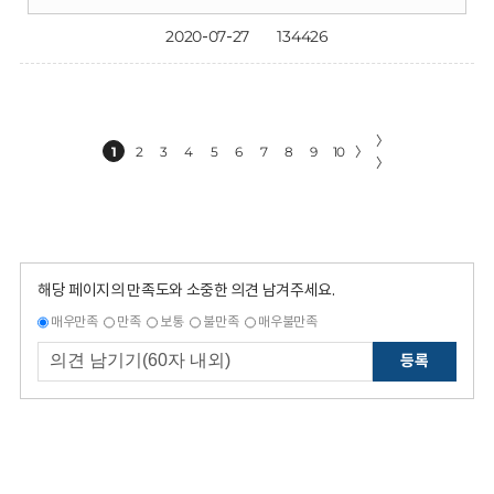
2020-07-27
134426
〉
1
2
3
4
5
6
7
8
9
10
〉
〉
해당 페이지의 만족도와 소중한 의견 남겨주세요.
매우만족
만족
보통
불만족
매우불만족
등록