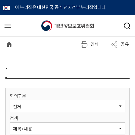
이 누리집은 대한민국 공식 전자정부 누리집입니다.
개
메
검
뉴
색
인
열
인쇄
공유
기
정
보
-
보
호
회의구분
위
검색
원