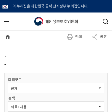
이 누리집은 대한민국 공식 전자정부 누리집입니다.
개
메
검
뉴
색
인
열
인쇄
공유
기
정
보
-
보
호
회의구분
위
검색
원