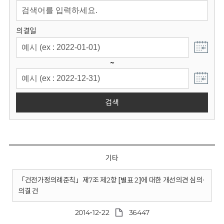
회
의결일
~
검색
기타
「건전가정의례준칙」제7조 제2항 [별표 2]에 대한 개선의견 심의·
의결 건
2014-12-22
36447