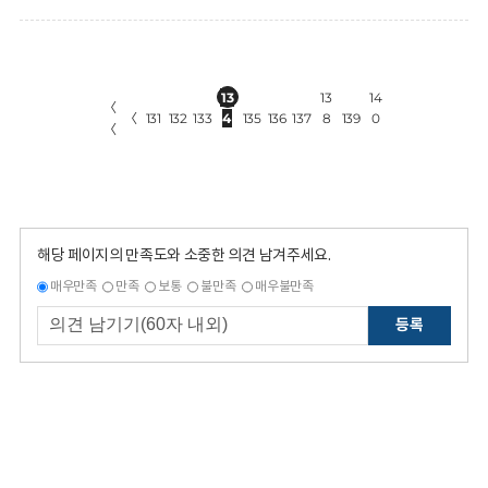
13
13
14
〈
〈
131
132
133
4
135
136
137
8
139
0
〈
해당 페이지의 만족도와 소중한 의견 남겨주세요.
매우만족
만족
보통
불만족
매우불만족
등록