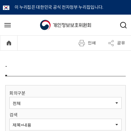
이 누리집은 대한민국 공식 전자정부 누리집입니다.
개
메
검
뉴
색
인
열
인쇄
공유
기
정
보
-
보
호
회의구분
위
검색
원