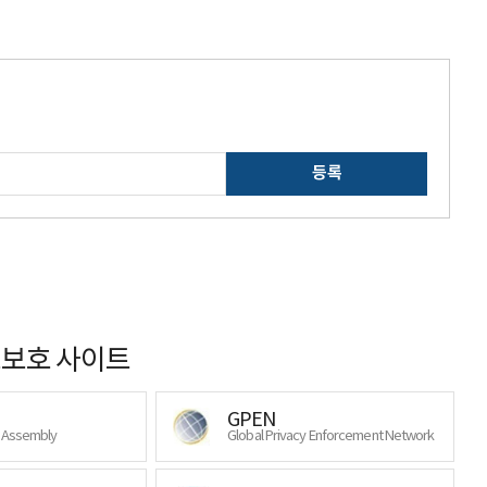
등록
보호 사이트
GPEN
y Assembly
Global Privacy Enforcement Network