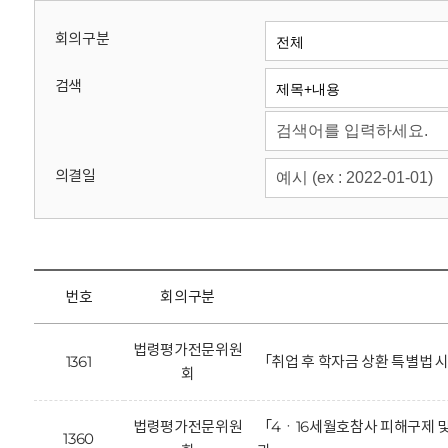
회
회의구분
검색
의결일
번호
회의구분
법령평가전문위원
1361
「취업 후 학자금 상환 특별법
회
법령평가전문위원
「4ㆍ16세월호참사 피해구제 및
1360