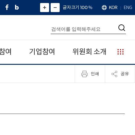
페
네
X
확
글자크기 100
%
KOR
ENG
언
화
화
이
이
(
대
어
면
면
스
버
트
수
확
축
북
블
위
대
통
소
치
검
로
터
합
색
그
)
검
색
참여
기업참여
위원회 소개
누
리
집
인쇄
공유
안
내