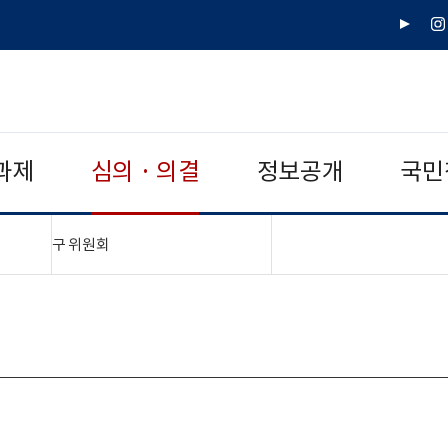
유
인
튜
스
브
타
그
램
과제
심의 · 의결
정보공개
국민
"접기,펼치기"
구 위원회