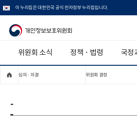
이 누리집은 대한민국 공식 전자정부 누리집입니다.
개
인
위원회 소식
정책 · 법령
국정
정
보
"접기,펼치기"
"접기,펼치기"
심의 · 의결
위원회 결정
보
호
-
위
원