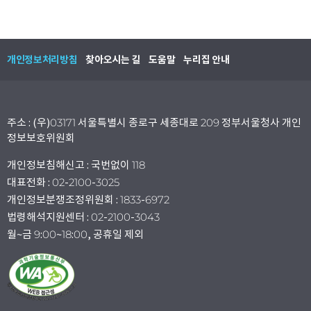
개인정보처리방침
찾아오시는 길
도움말
누리집 안내
주소 : (우)03171 서울특별시 종로구 세종대로 209 정부서울청사 개인
정보보호위원회
개인정보침해신고 : 국번없이 118
대표전화 : 02-2100-3025
개인정보분쟁조정위원회 : 1833-6972
법령해석지원센터 : 02-2100-3043
월~금 9:00~18:00, 공휴일 제외