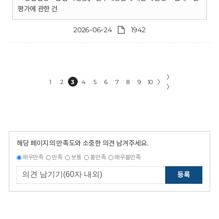
평가에 관한 건
2026-06-24
1942
〉
1
2
3
4
5
6
7
8
9
10
〉
〉
해당 페이지의 만족도와 소중한 의견 남겨주세요.
매우만족
만족
보통
불만족
매우불만족
등록