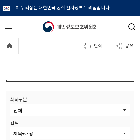
이 누리집은 대한민국 공식 전자정부 누리집입니다.
개
메
검
뉴
색
인
열
인쇄
공유
기
정
보
-
보
호
회의구분
위
검색
원