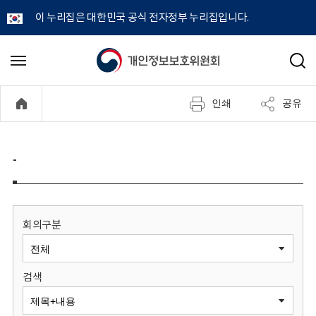
이 누리집은 대한민국 공식 전자정부 누리집입니다.
개
메
검
뉴
색
인
열
인쇄
공유
기
정
보
-
보
호
회의구분
위
검색
원