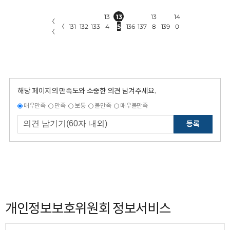
13
13
13
14
〈
〈
131
132
133
4
5
136
137
8
139
0
〈
해당 페이지의 만족도와 소중한 의견 남겨주세요.
매우만족
만족
보통
불만족
매우불만족
등록
개인정보보호위원회 정보서비스