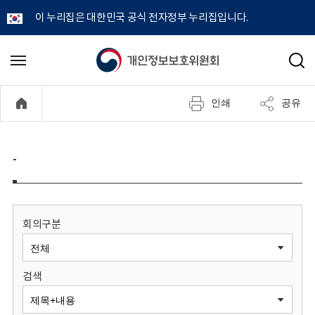
이 누리집은 대한민국 공식 전자정부 누리집입니다.
개
메
검
뉴
색
인
열
인쇄
공유
기
정
보
-
보
호
회의구분
위
검색
원