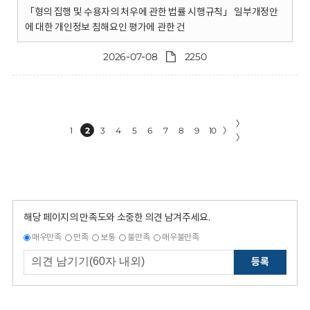
「형의 집행 및 수용자의 처우에 관한 법률 시행규칙」 일부개정안
에 대한 개인정보 침해요인 평가에 관한 건
2026-07-08
2250
〉
1
2
3
4
5
6
7
8
9
10
〉
〉
해당 페이지의 만족도와 소중한 의견 남겨주세요.
매우만족
만족
보통
불만족
매우불만족
등록