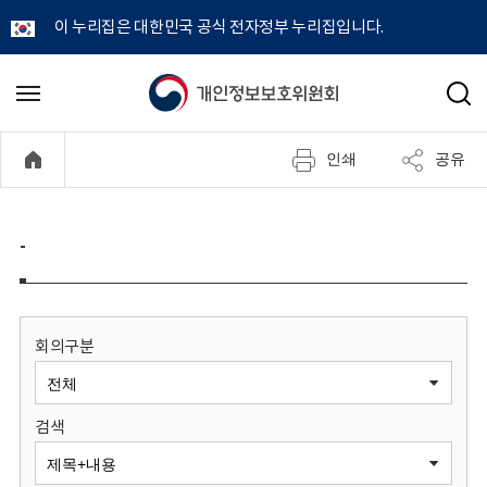
이 누리집은 대한민국 공식 전자정부 누리집입니다.
개
메
검
뉴
색
인
열
인쇄
공유
기
정
보
-
보
호
회의구분
위
검색
원