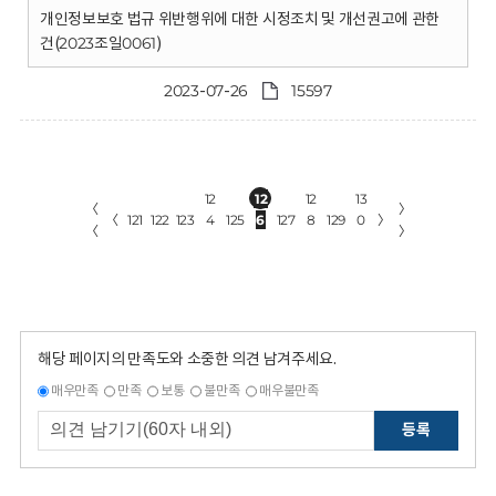
개인정보보호 법규 위반행위에 대한 시정조치 및 개선권고에 관한
건(2023조일0061)
2023-07-26
15597
12
12
12
13
〈
〉
〈
121
122
123
4
125
6
127
8
129
0
〉
〈
〉
해당 페이지의 만족도와 소중한 의견 남겨주세요.
매우만족
만족
보통
불만족
매우불만족
등록