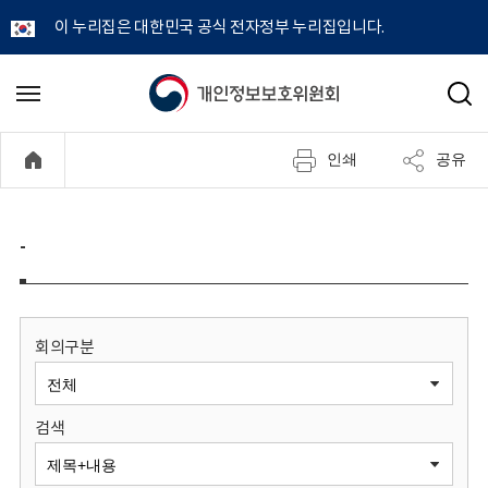
이 누리집은 대한민국 공식 전자정부 누리집입니다.
개
메
검
뉴
색
인
열
인쇄
공유
기
정
보
-
보
호
회의구분
위
검색
원