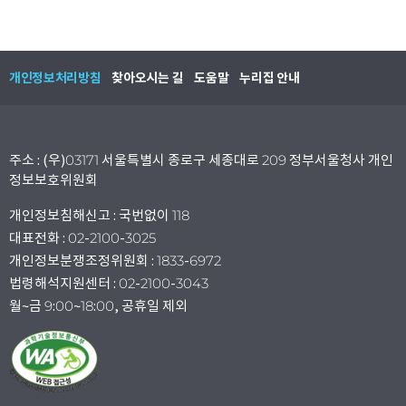
개인정보처리방침
찾아오시는 길
도움말
누리집 안내
주소 : (우)03171 서울특별시 종로구 세종대로 209 정부서울청사 개인
정보보호위원회
개인정보침해신고 : 국번없이 118
대표전화 : 02-2100-3025
개인정보분쟁조정위원회 : 1833-6972
법령해석지원센터 : 02-2100-3043
월~금 9:00~18:00, 공휴일 제외