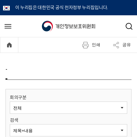
이 누리집은 대한민국 공식 전자정부 누리집입니다.
개
메
검
뉴
색
인
열
인쇄
공유
기
정
보
-
보
호
회의구분
위
검색
원