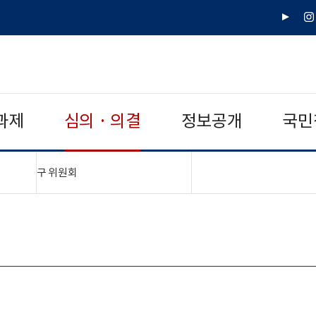
유
인
튜
스
브
타
그
램
과제
심의 · 의결
정보공개
국민
"접기,펼치기"
구 위원회