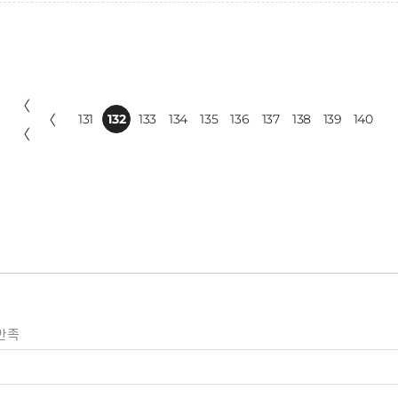
〈
〈
131
132
133
134
135
136
137
138
139
140
〈
만족