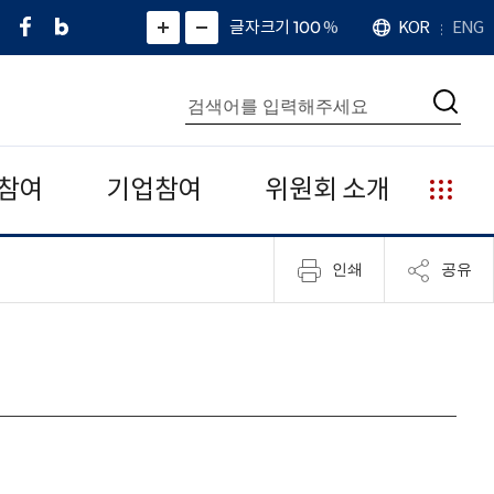
페
네
X
확
글자크기 100
%
KOR
ENG
언
화
화
이
이
(
대
어
면
면
스
버
트
수
확
축
북
블
위
대
통
소
치
검
로
터
합
색
그
)
검
색
참여
기업참여
위원회 소개
누
리
집
인쇄
공유
안
내