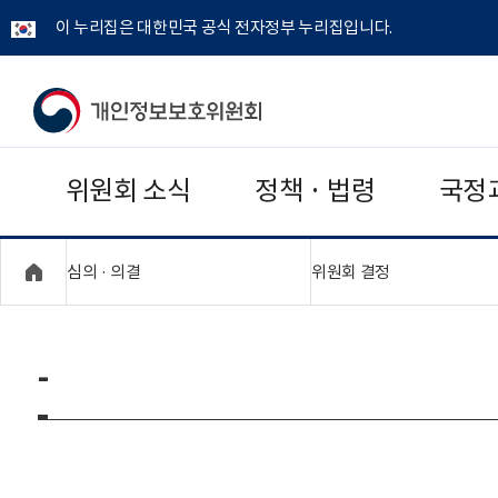
이 누리집은 대한민국 공식 전자정부 누리집입니다.
개
인
위원회 소식
정책 · 법령
국정
정
보
"접기,펼치기"
"접기,펼치기"
심의 · 의결
위원회 결정
보
호
-
위
원