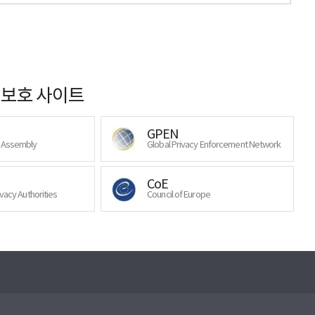
보호 사이트
GPEN
y Assembly
Global Privacy Enforcement Network
CoE
ivacy Authorities
Council of Europe