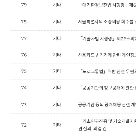
79
기타
「대기환경보전법 시행령」제66
78
기타
서울특별시의 소송비용 회수를 위
77
기타
「기술사법 시행령」제26조의2
76
기타
신용카드 변칙거래 관련 개인정보
75
기타
「도로교통법」위반 관련 우편으
74
기타
「공공기관의 정보공개에 관한 법
73
기타
공공기관 등의 공개채용 관련 개
「기초연구진흥 및 기술개발지원에
72
기타
견 심의·의결 건