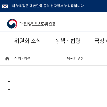
이 누리집은 대한민국 공식 전자정부 누리집입니다.
개
인
위원회 소식
정책 · 법령
국정
정
보
"접기,펼치기"
"접기,펼치기"
심의 · 의결
위원회 결정
보
호
-
위
원