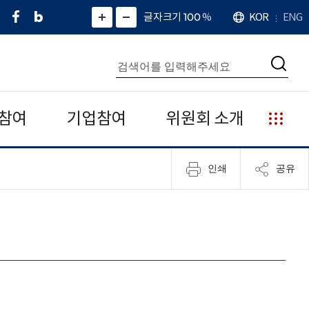
페
네
X
확
글자크기 100
%
KOR
ENG
언
화
화
이
이
(
대
어
면
면
스
버
트
수
확
축
북
블
위
대
통
소
치
검
로
터
합
색
그
)
검
색
참여
기업참여
위원회 소개
누
리
집
인쇄
공유
안
내