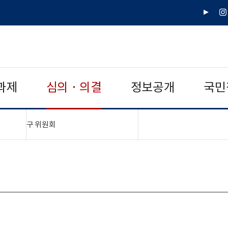
유
인
튜
스
브
타
그
램
과제
심의 · 의결
정보공개
국민
"접기,펼치기"
구 위원회