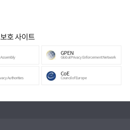
보호 사이트
GPEN
y Assembly
Global Privacy Enforcement Network
CoE
ivacy Authorities
Council of Europe