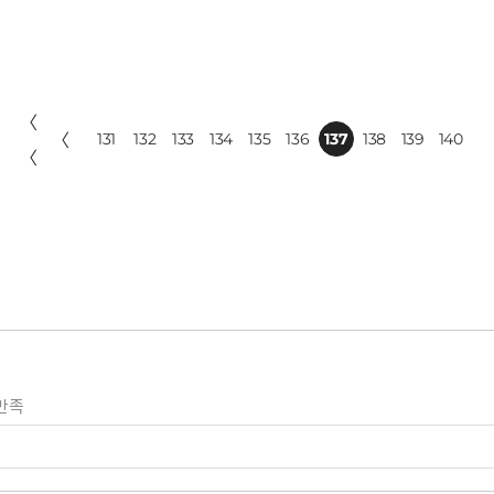
〈
〈
131
132
133
134
135
136
137
138
139
140
〈
만족