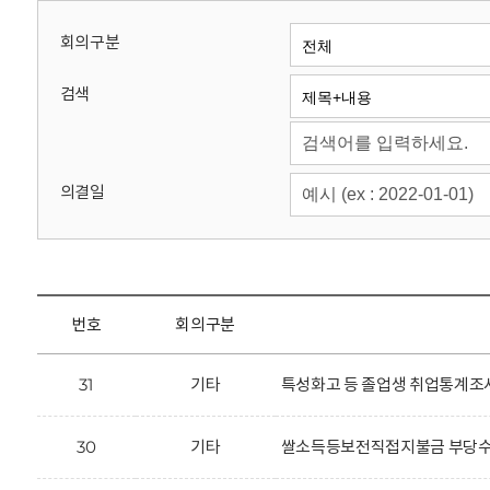
회
회의구분
검색
의결일
번호
회의구분
31
기타
특성화고 등 졸업생 취업통계조사
30
기타
쌀소득등보전직접지불금 부당수령