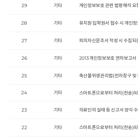
29
기타
개인정보보호 관련 법령해석 요
28
기타
유치원 입학원서 접수 시 개인정
27
기타
피의자신문조서 작성 시 수집되
26
기타
2013 개인정보보호 연차보고서 
25
기타
축산물위생관리법(전자창구 및 전
24
기타
스마트폰으로부터 처리(전송)되
23
기타
의료인의 실태 등 신고서 양식 
22
기타
스마트폰으로부터 처리(전송)되