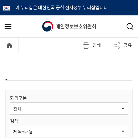
이 누리집은 대한민국 공식 전자정부 누리집입니다.
개
메
검
뉴
색
인
열
인쇄
공유
기
정
보
-
보
호
회의구분
위
검색
원