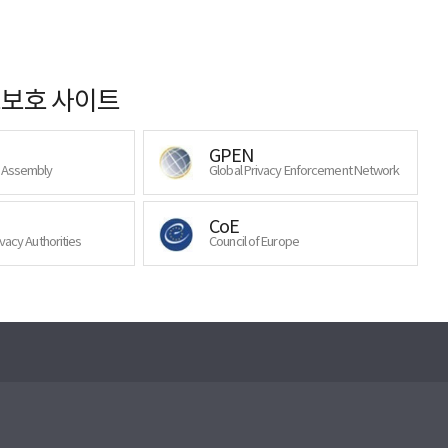
보호 사이트
GPEN
y Assembly
Global Privacy Enforcement Network
CoE
ivacy Authorities
Council of Europe