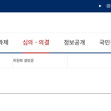
유
인
튜
스
브
타
그
램
과제
심의 · 의결
정보공개
국민
"접기,펼치기"
위원회 결정문