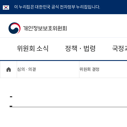
이 누리집은 대한민국 공식 전자정부 누리집입니다.
개
인
위원회 소식
정책 · 법령
국정
정
보
"접기,펼치기"
"접기,펼치기"
심의 · 의결
위원회 결정
보
호
-
위
원