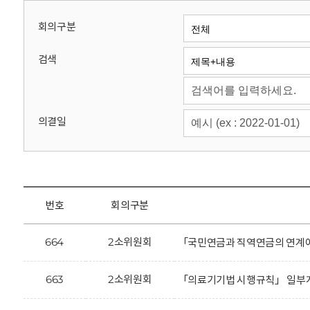
회
회의구분
검색
의결일
번호
회의구분
664
2소위원회
「국민연금과 직역연금의 연계에
663
2소위원회
「의료기기법 시행규칙」 일부개