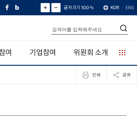
페
네
X
확
글자크기 100
%
KOR
ENG
언
화
화
이
이
(
대
어
면
면
스
버
트
수
확
축
북
블
위
대
통
소
치
검
로
터
합
색
그
)
검
색
참여
기업참여
위원회 소개
누
리
집
인쇄
공유
안
내