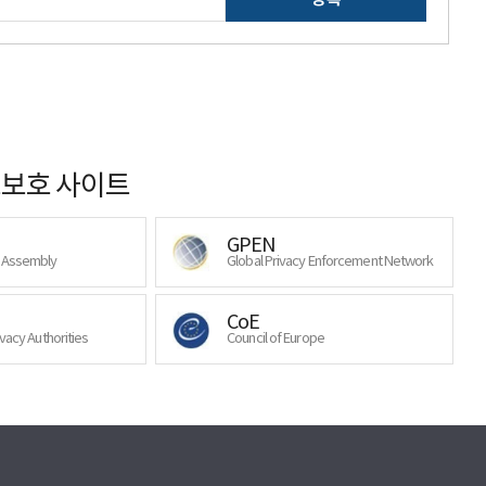
보호 사이트
GPEN
y Assembly
Global Privacy Enforcement Network
CoE
ivacy Authorities
Council of Europe