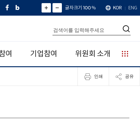
페
네
X
확
글자크기 100
%
KOR
ENG
언
화
화
이
이
(
대
어
면
면
스
버
트
수
확
축
북
블
위
대
통
소
치
검
로
터
합
색
그
)
검
색
참여
기업참여
위원회 소개
누
리
집
인쇄
공유
안
내