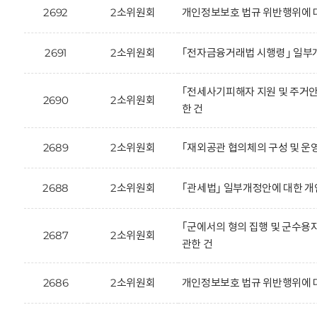
2692
2소위원회
개인정보보호 법규 위반행위에 
2691
2소위원회
｢전자금융거래법 시행령｣ 일부
｢전세사기피해자 지원 및 주거안
2690
2소위원회
한 건
2689
2소위원회
｢재외공관 협의체의 구성 및 운
2688
2소위원회
｢관세법｣ 일부개정안에 대한 개
｢군에서의 형의 집행 및 군수용
2687
2소위원회
관한 건
2686
2소위원회
개인정보보호 법규 위반행위에 대한