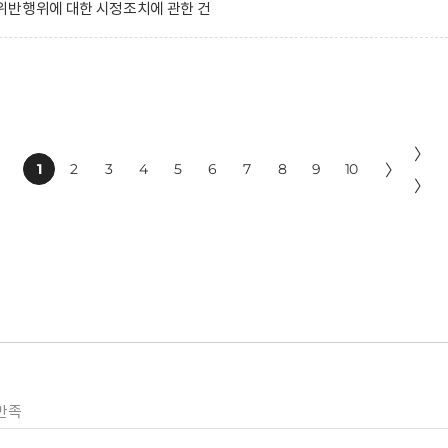
위반행위에 대한 시정조치에 관한 건
〉
1
2
3
4
5
6
7
8
9
10
〉
〉
만족