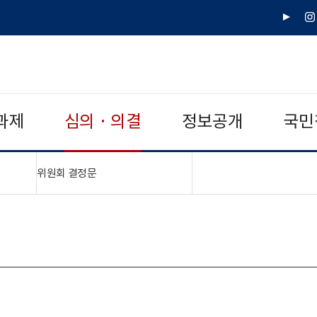
유
인
튜
스
브
타
그
램
과제
심의 · 의결
정보공개
국민
"접기,펼치기"
위원회 결정문