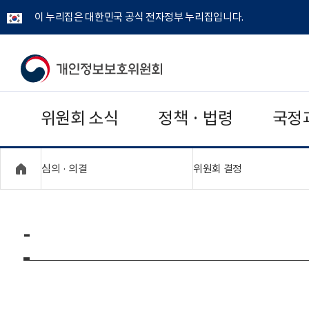
이 누리집은 대한민국 공식 전자정부 누리집입니다.
개
인
위원회 소식
정책 · 법령
국정
정
보
"접기,펼치기"
"접기,펼치기"
심의 · 의결
위원회 결정
보
호
-
위
원