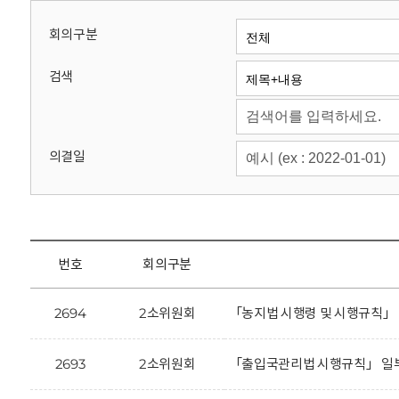
회
회의구분
검색
의결일
번호
회의구분
2694
2소위원회
「농지법 시행령 및 시행규칙」
2693
2소위원회
「출입국관리법 시행규칙」 일부