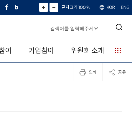
페
네
X
확
글자크기 100
%
KOR
ENG
언
화
화
이
이
(
대
어
면
면
스
버
트
수
확
축
북
블
위
대
통
소
치
검
로
터
합
색
그
)
검
색
참여
기업참여
위원회 소개
누
리
집
인쇄
공유
안
내