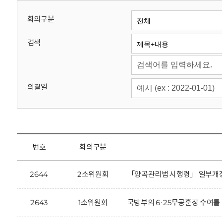
회
회의구분
검색
의결일
번호
회의구분
2644
2소위원회
「양곡관리법 시행령」 일부개정
2643
1소위원회
국방부의 6·25무공훈장 수여를