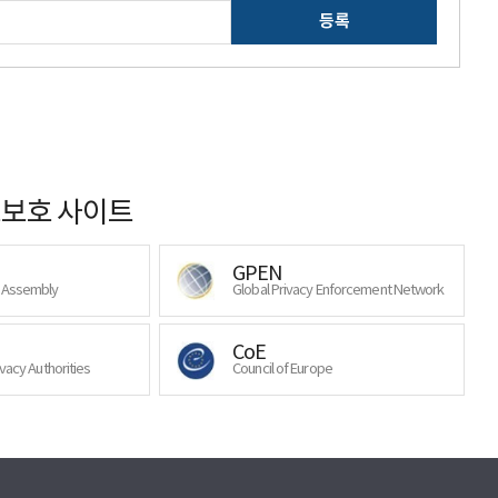
등록
보호 사이트
GPEN
y Assembly
Global Privacy Enforcement Network
CoE
ivacy Authorities
Council of Europe