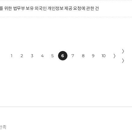
를 위한 법무부 보유 외국인 개인정보 제공 요청에 관한 건
〉
1
2
3
4
5
6
7
8
9
10
〉
〉
만족