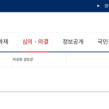
유
인
튜
스
브
타
그
램
과제
심의 · 의결
정보공개
국민
"접기,펼치기"
위원회 결정문