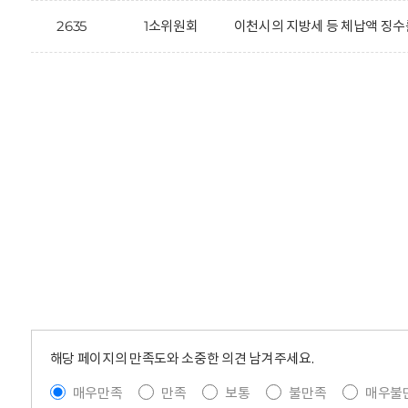
2635
1소위원회
이천시의 지방세 등 체납액 징수
해당 페이지의 만족도와 소중한 의견 남겨주세요.
매우만족
만족
보통
불만족
매우불