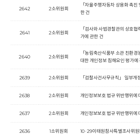
「자율주행자동차 상용화 촉진 및
2642
2소위원회
한 건
「검사와 사법경찰관의 상호협력
2641
2소위원회
가에 관한 건
「농림축산식품부 소관 친환경농
2640
2소위원회
대한 개인정보 침해요인 평가에 
2639
2소위원회
「검찰사건사무규칙」 일부개정안
2638
2소위원회
개인정보보호 법규 위반행위에 대한 
2637
2소위원회
개인정보보호 법규 위반행위에 대한
2636
1소위원회
10·29이태원참사특별조사위원회