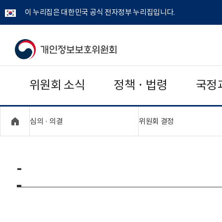
이 누리집은 대한민국 공식 전자정부 누리집입니다.
개
인
위원회 소식
정책 · 법령
국정
정
보
"접기,펼치기"
"접기,펼치기"
심의 · 의결
위원회 결정
보
호
-
위
원