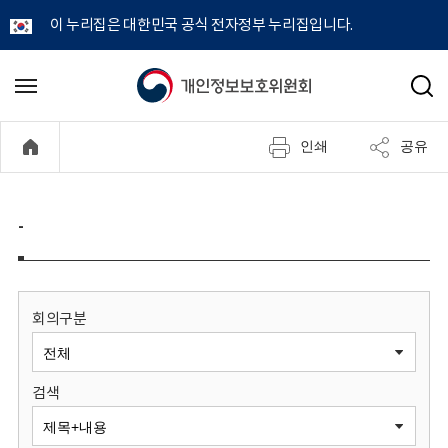
이 누리집은 대한민국 공식 전자정부 누리집입니다.
개
메
검
뉴
색
인
열
인쇄
공유
기
정
보
-
보
호
회의구분
위
검색
원