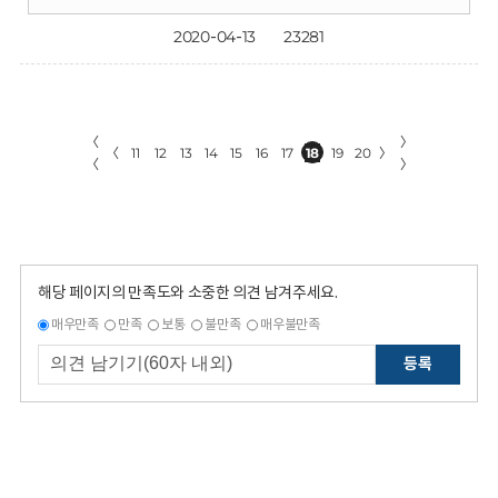
2020-04-13
23281
〈
〉
〈
11
12
13
14
15
16
17
18
19
20
〉
〈
〉
해당 페이지의 만족도와 소중한 의견 남겨주세요.
매우만족
만족
보통
불만족
매우불만족
등록