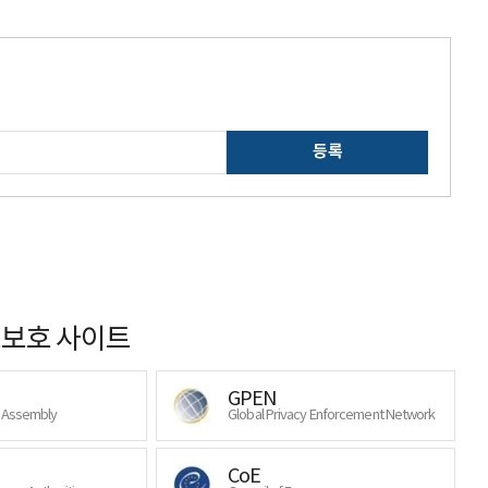
등록
보호 사이트
GPEN
y Assembly
Global Privacy Enforcement Network
CoE