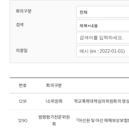
회
회의구분
검색
의결일
번호
회의구분
1291
1소위원회
학교폭력대책심의위원회의 영상정
법령평가전문위원
1290
「어선원 및 어선 재해보상보험
회