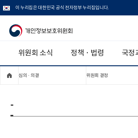
이 누리집은 대한민국 공식 전자정부 누리집입니다.
개
인
위원회 소식
정책 · 법령
국정
정
보
"접기,펼치기"
"접기,펼치기"
심의 · 의결
위원회 결정
보
호
-
위
원