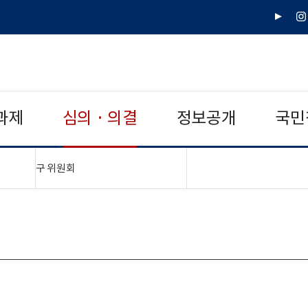
유
인
튜
스
브
타
그
램
과제
심의 · 의결
정보공개
국민
"접기,펼치기"
구 위원회