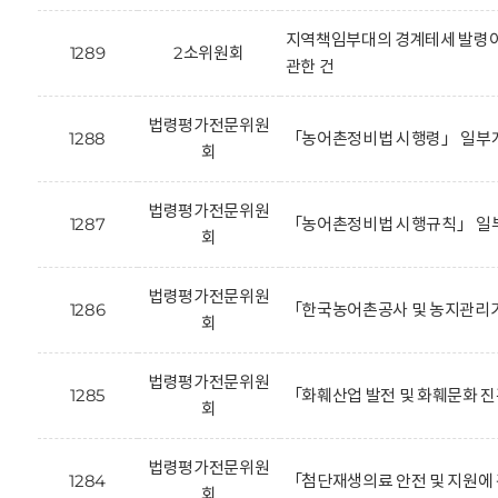
지역책임부대의 경계테세 발령이
1289
2소위원회
관한 건
법령평가전문위원
1288
「농어촌정비법 시행령」 일부개
회
법령평가전문위원
1287
「농어촌정비법 시행규칙」 일부
회
법령평가전문위원
1286
「한국농어촌공사 및 농지관리기
회
법령평가전문위원
1285
「화훼산업 발전 및 화훼문화 진
회
법령평가전문위원
1284
「첨단재생의료 안전 및 지원에 
회