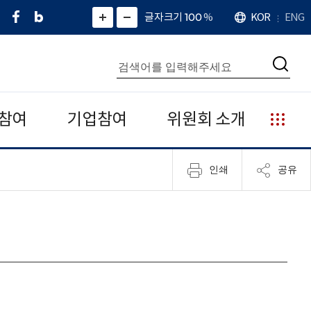
페
네
X
확
글자크기 100
%
KOR
ENG
언
화
화
이
이
(
대
어
면
면
스
버
트
수
확
축
북
블
위
대
통
소
치
검
로
터
합
색
그
)
검
색
참여
기업참여
위원회 소개
누
리
집
인쇄
공유
안
내