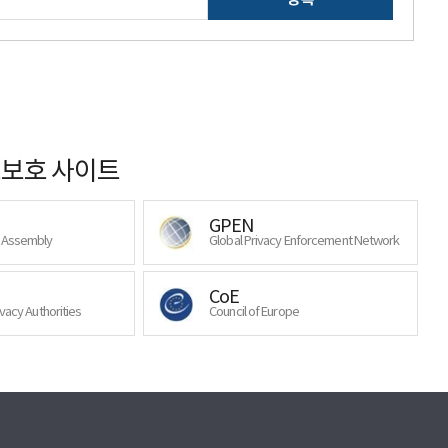
보호 사이트
GPEN
y Assembly
Global Privacy Enforcement Network
CoE
ivacy Authorities
Council of Europe