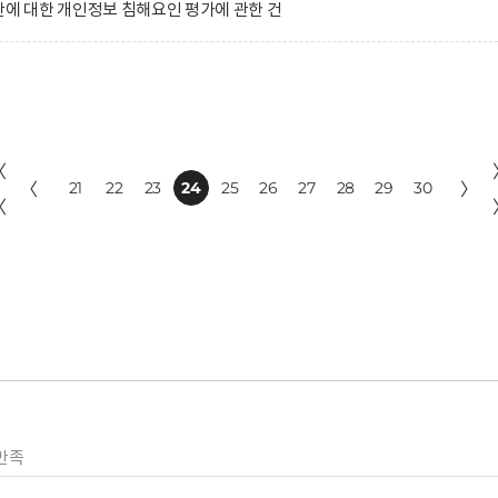
 대한 개인정보 침해요인 평가에 관한 건
〈
〈
21
22
23
24
25
26
27
28
29
30
〉
〈
만족