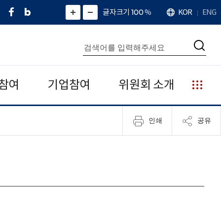
페
네
X
확
글자크기 100
%
KOR
ENG
언
화
화
이
이
(
대
어
면
면
스
버
트
수
확
축
북
블
위
대
통
소
치
검
로
터
합
색
그
)
검
색
참여
기업참여
위원회 소개
누
리
집
인쇄
공유
안
내