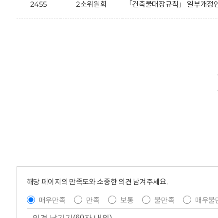
2455
2소위원회
「건축물대장규칙」 일부개정안에
해당 페이지의 만족도와 소중한 의견 남겨주세요.
매우만족
만족
보통
불만족
매우불