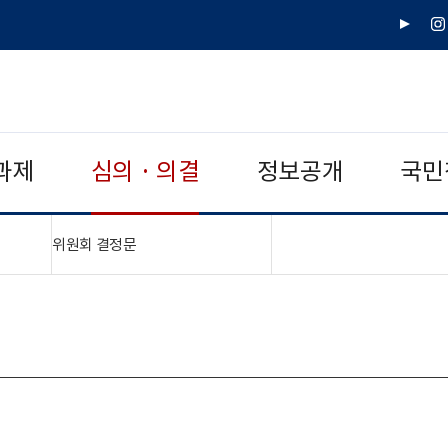
유
인
튜
스
브
타
그
램
과제
심의 · 의결
정보공개
국민
"접기,펼치기"
위원회 결정문