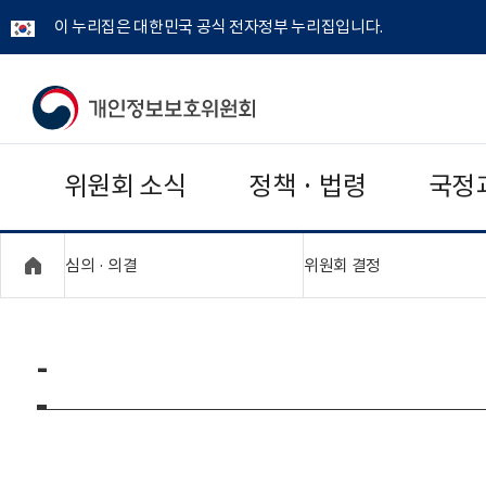
이 누리집은 대한민국 공식 전자정부 누리집입니다.
개
인
위원회 소식
정책 · 법령
국정
정
보
"접기,펼치기"
"접기,펼치기"
심의 · 의결
위원회 결정
보
호
-
위
원