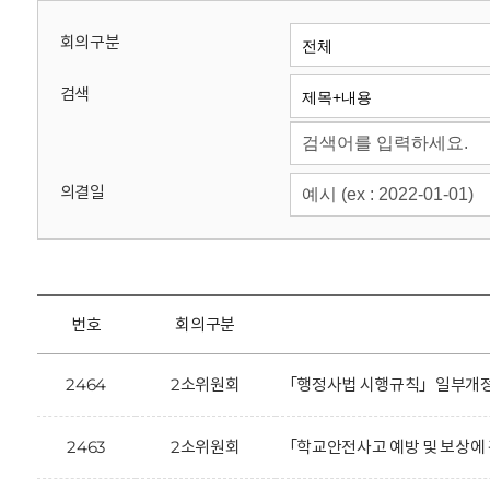
회
회의구분
검색
의결일
번호
회의구분
2464
2소위원회
「행정사법 시행규칙」일부개정안
2463
2소위원회
「학교안전사고 예방 및 보상에