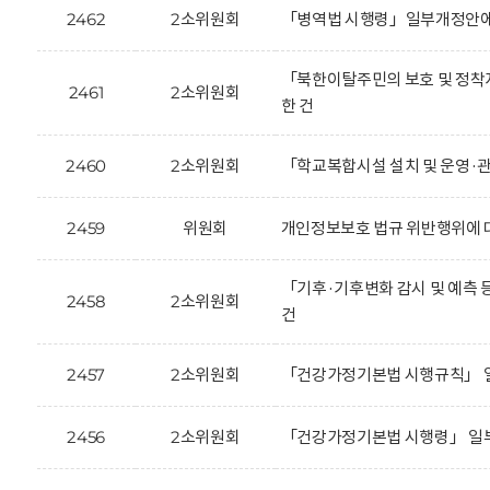
2462
2소위원회
「병역법 시행령」일부개정안에 
「북한이탈주민의 보호 및 정착
2461
2소위원회
한 건
2460
2소위원회
「학교복합시설 설치 및 운영·
2459
위원회
개인정보보호 법규 위반행위에 대한
「기후·기후변화 감시 및 예측
2458
2소위원회
건
2457
2소위원회
「건강가정기본법 시행규칙」 일
2456
2소위원회
「건강가정기본법 시행령」 일부