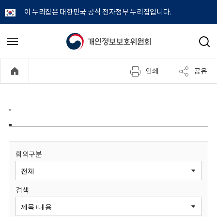
이 누리집은 대한민국 공식 전자정부 누리집입니다.
개
메
검
뉴
색
인
열
인쇄
공유
기
정
보
-
보
호
회의구분
위
검색
원