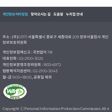
개인정보처리방침
찾아오시는 길
도움말
누리집 안내
주소 : (우)03171 서울특별시 종로구 세종대로 209 정부서울청사 개인
정보보호위원회
개인정보침해신고 : 국번없이 118
대표전화 : 02-2100-3025
개인정보분쟁조정위원회 : 1833-6972
법령해석지원센터 : 02-2100-3043
월~금 9:00~18:00, 공휴일 제외
Copyright ⓒ Personal Information Protection Commission. All ri