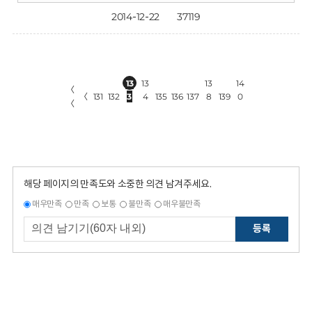
2014-12-22
37119
13
13
13
14
〈
〈
131
132
3
4
135
136
137
8
139
0
〈
해당 페이지의 만족도와 소중한 의견 남겨주세요.
매우만족
만족
보통
불만족
매우불만족
등록