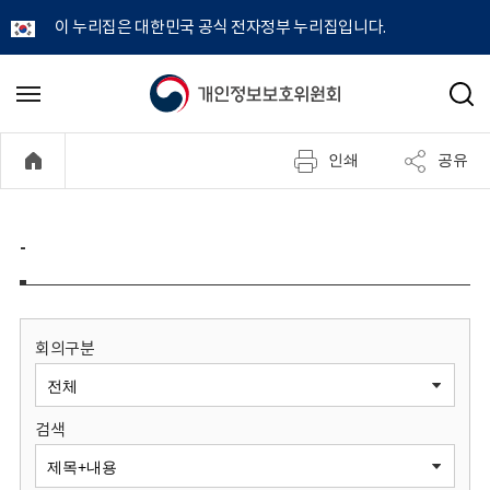
이 누리집은 대한민국 공식 전자정부 누리집입니다.
개
메
검
뉴
색
인
열
인쇄
공유
기
정
보
-
보
호
회의구분
위
검색
원