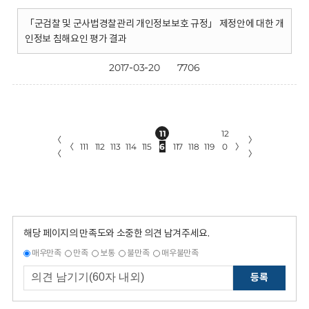
「군검찰 및 군사법경찰관리 개인정보보호 규정」 제정안에 대한 개
인정보 침해요인 평가 결과
2017-03-20
7706
11
12
〈
〉
〈
111
112
113
114
115
6
117
118
119
0
〉
〈
〉
해당 페이지의 만족도와 소중한 의견 남겨주세요.
매우만족
만족
보통
불만족
매우불만족
등록