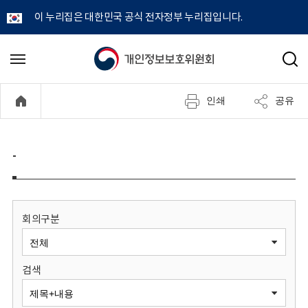
이 누리집은 대한민국 공식 전자정부 누리집입니다.
개
메
검
뉴
색
인
열
인쇄
공유
기
정
보
-
보
호
회의구분
위
검색
원