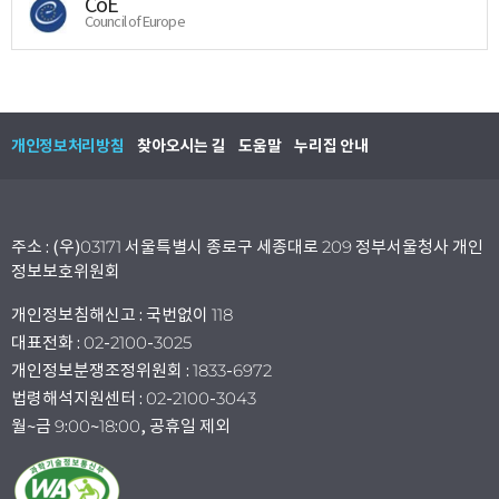
CoE
Council of Europe
개인정보처리방침
찾아오시는 길
도움말
누리집 안내
주소 : (우)03171 서울특별시 종로구 세종대로 209 정부서울청사 개인
정보보호위원회
개인정보침해신고 : 국번없이 118
대표전화 : 02-2100-3025
개인정보분쟁조정위원회 : 1833-6972
법령해석지원센터 : 02-2100-3043
월~금 9:00~18:00, 공휴일 제외