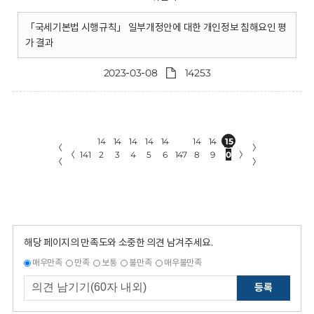
「국세기본법 시행규칙」 일부개정안에 대한 개인정보 침해요인 평
가 결과
2023-03-08
14253
14
14
14
14
14
14
14
15
〈
〉
〈
141
2
3
4
5
6
147
8
9
0
〉
〈
〉
해당 페이지의 만족도와 소중한 의견 남겨주세요.
매우만족
만족
보통
불만족
매우불만족
등록