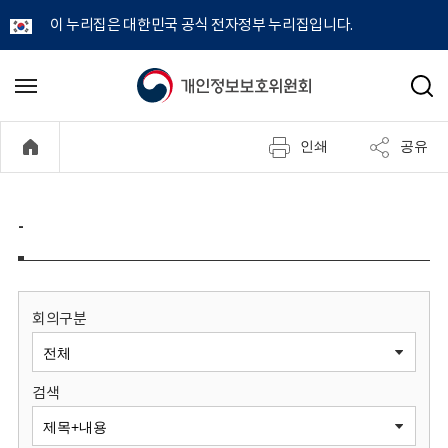
이 누리집은 대한민국 공식 전자정부 누리집입니다.
개
메
검
뉴
색
인
열
인쇄
공유
기
정
보
-
보
호
회의구분
위
검색
원