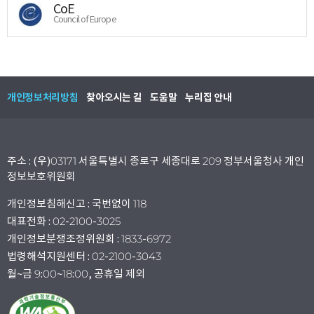
CoE
Council of Europe
개인정보처리방침
찾아오시는 길
도움말
누리집 안내
주소 : (우)03171 서울특별시 종로구 세종대로 209 정부서울청사 개인
정보보호위원회
개인정보침해신고 : 국번없이 118
대표전화 : 02-2100-3025
개인정보분쟁조정위원회 : 1833-6972
법령해석지원센터 : 02-2100-3043
월~금 9:00~18:00, 공휴일 제외