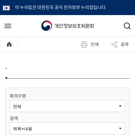
이 누리집은 대한민국 공식 전자정부 누리집입니다.
개
메
검
뉴
색
인
열
인쇄
공유
기
정
보
-
보
호
회의구분
위
검색
원