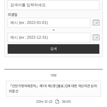
회
의결일
~
검색
기타
「건전가정의례준칙」제7조 제2항 [별표 2]에 대한 개선의견 심의·
의결 건
2014-12-22
36415