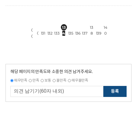
13
13
14
〈
〈
131
132
133
4
135
136
137
8
139
0
〈
해당 페이지의 만족도와 소중한 의견 남겨주세요.
매우만족
만족
보통
불만족
매우불만족
등록