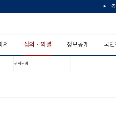
유
인
튜
스
브
타
그
램
과제
심의 · 의결
정보공개
국민
"접기,펼치기"
구 위원회