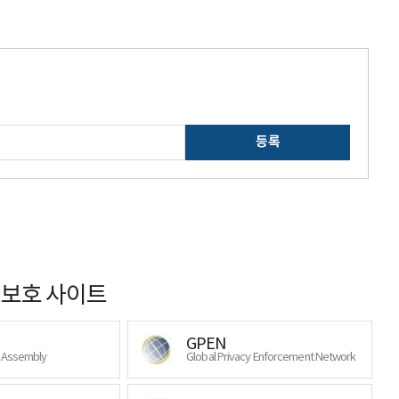
등록
보호 사이트
GPEN
y Assembly
Global Privacy Enforcement Network