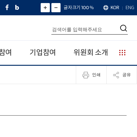
페
네
X
확
글자크기 100
%
KOR
ENG
언
화
화
이
이
(
대
어
면
면
스
버
트
수
확
축
북
블
위
대
통
소
치
검
로
터
합
색
그
)
검
색
참여
기업참여
위원회 소개
누
리
집
인쇄
공유
안
내