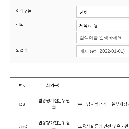
회
회의구분
검색
의결일
번호
회의구분
법령평가전문위원
1381
「수도법 시행규칙」 일부개정안
회
법령평가전문위원
1380
「교육시설 등의 안전 및 유지관