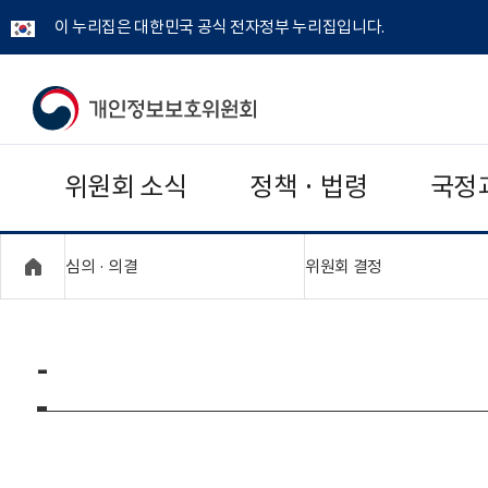
이 누리집은 대한민국 공식 전자정부 누리집입니다.
개
인
위원회 소식
정책 · 법령
국정
정
보
"접기,펼치기"
"접기,펼치기"
심의 · 의결
위원회 결정
보
호
-
위
원