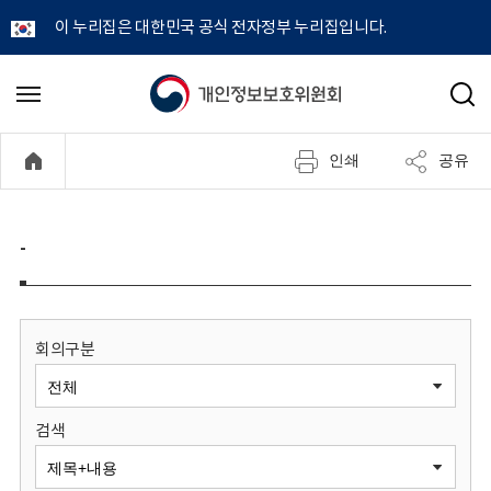
이 누리집은 대한민국 공식 전자정부 누리집입니다.
개
메
검
뉴
색
인
열
인쇄
공유
기
정
보
-
보
호
회의구분
위
검색
원