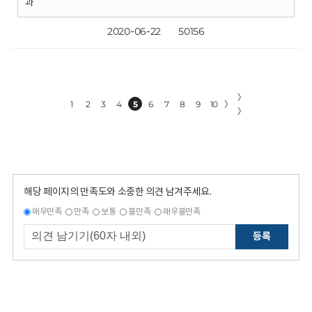
과
2020-06-22
50156
〉
1
2
3
4
5
6
7
8
9
10
〉
〉
해당 페이지의 만족도와 소중한 의견 남겨주세요.
매우만족
만족
보통
불만족
매우불만족
등록