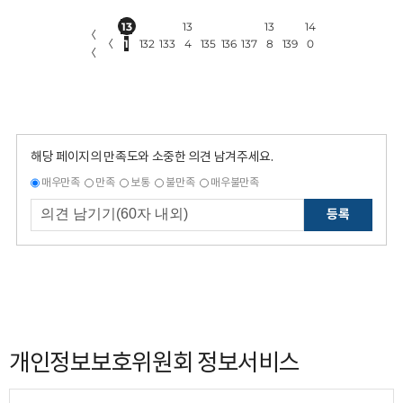
13
13
13
14
〈
〈
1
132
133
4
135
136
137
8
139
0
〈
해당 페이지의 만족도와 소중한 의견 남겨주세요.
매우만족
만족
보통
불만족
매우불만족
등록
개인정보보호위원회 정보서비스