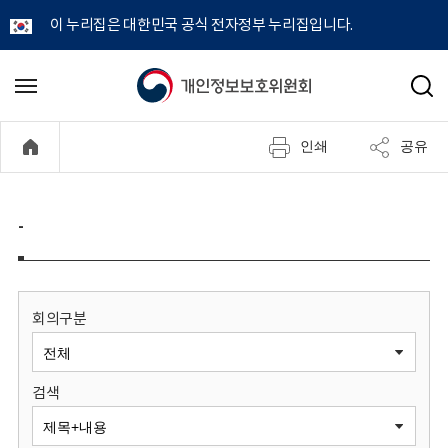
이 누리집은 대한민국 공식 전자정부 누리집입니다.
개
메
검
뉴
색
인
열
인쇄
공유
기
정
보
-
보
호
회의구분
위
검색
원