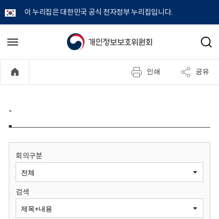
이 누리집은 대한민국 공식 전자정부 누리집입니다.
개
메
검
뉴
색
인
열
인쇄
공유
기
정
보
-
보
호
회의구분
위
검색
원