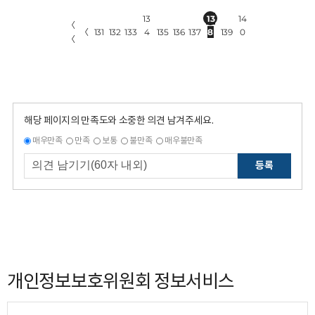
13
13
14
〈
〈
131
132
133
4
135
136
137
8
139
0
〈
해당 페이지의 만족도와 소중한 의견 남겨주세요.
매우만족
만족
보통
불만족
매우불만족
등록
개인정보보호위원회 정보서비스