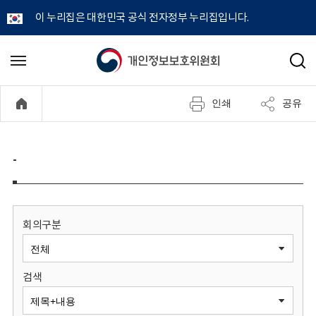
이 누리집은 대한민국 공식 전자정부 누리집입니다.
개
메
검
뉴
색
인
열
인쇄
공유
기
정
보
-
보
호
회의구분
위
검색
원