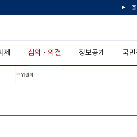
유
인
튜
스
브
타
그
램
과제
심의 · 의결
정보공개
국민
"접기,펼치기"
구 위원회