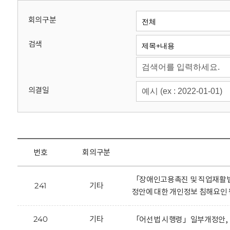
회
회의구분
검색
의결일
번호
회의구분
「장애인고용촉진 및 직업재활
241
기타
정안에 대한 개인정보 침해요인 
240
기타
「어선법 시행령」일부개정안, 