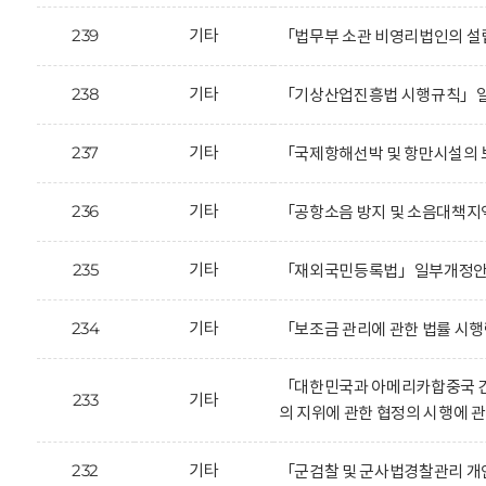
239
기타
「법무부 소관 비영리법인의 설
238
기타
「기상산업진흥법 시행규칙」일
237
기타
「국제항해선박 및 항만시설의 
236
기타
「공항소음 방지 및 소음대책지
235
기타
「재외국민등록법」일부개정안에
234
기타
「보조금 관리에 관한 법률 시
「대한민국과 아메리카합중국 간
233
기타
의 지위에 관한 협정의 시행에 
232
기타
「군검찰 및 군사법경찰관리 개