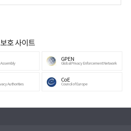
보호 사이트
GPEN
y Assembly
Global Privacy Enforcement Network
CoE
ivacy Authorities
Council of Europe