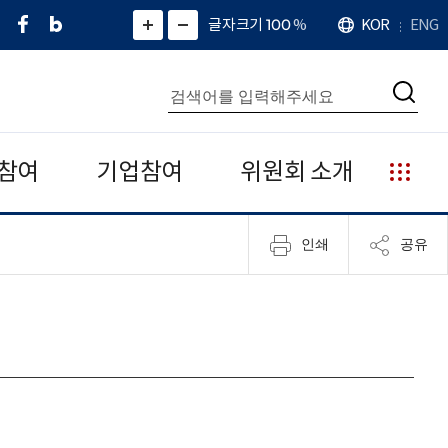
페
네
X
확
글자크기 100
%
KOR
ENG
언
화
화
이
이
(
대
어
면
면
스
버
트
수
확
축
북
블
위
대
통
소
치
검
로
터
합
색
그
)
검
색
참여
기업참여
위원회 소개
누
리
집
인쇄
공유
안
내