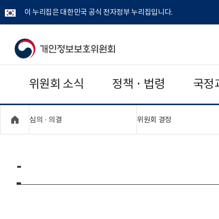
이 누리집은 대한민국 공식 전자정부 누리집입니다.
개
인
위원회 소식
정책 · 법령
국정
정
보
"접기,펼치기"
"접기,펼치기"
심의 · 의결
위원회 결정
보
호
-
위
원