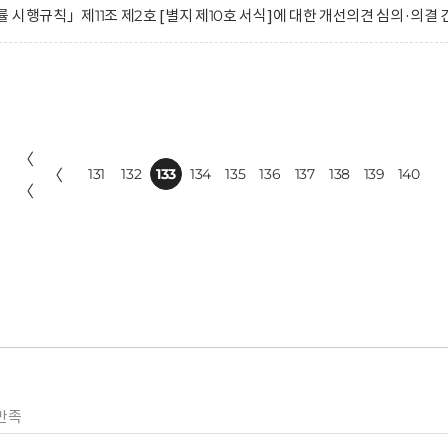
시행규칙」제11조 제2호 [별지 제10호 서식]에 대한 개선의견 심의·의결 
〈
〈
131
132
133
134
135
136
137
138
139
140
〈
만족