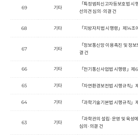
「특정범죄신고자등보호법 시행규칙」
69
기타
선의견 심의·의결 건
68
기타
「지방자치법 시행령」제14조에
「정보통신망 이용촉진 및 정보보
67
기타
결 건
66
기타
「전기통신사업법 시행령」제65조의
65
기타
「자연환경보전법 시행규칙」제35
64
기타
「과학기술기본법 시행규칙」제2조
「과학관의 설립·운영 및 육성에 
63
기타
심의·의결 건