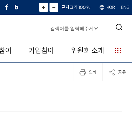
페
네
X
확
글자크기 100
%
KOR
ENG
언
화
화
이
이
(
대
어
면
면
스
버
트
수
확
축
북
블
위
대
통
소
치
검
로
터
합
색
그
)
검
색
참여
기업참여
위원회 소개
누
리
집
인쇄
공유
안
내