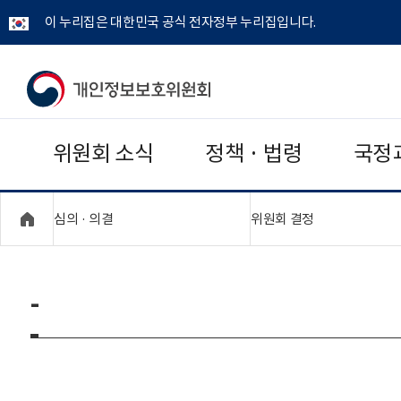
이 누리집은 대한민국 공식 전자정부 누리집입니다.
개
인
위원회 소식
정책 · 법령
국정
정
보
"접기,펼치기"
"접기,펼치기"
심의 · 의결
위원회 결정
보
호
-
위
원