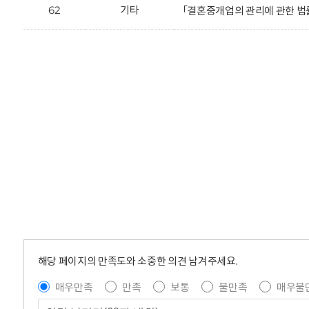
62
기타
「결혼중개업의 관리에 관한 법률 
해당 페이지의 만족도와 소중한 의견 남겨주세요.
매우만족
만족
보통
불만족
매우불