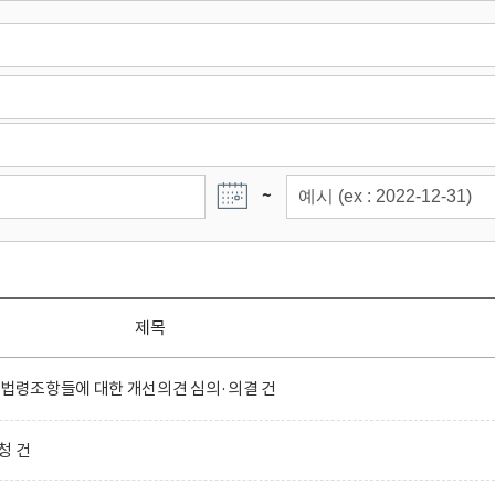
~
제목
 법령조항들에 대한 개선의견 심의·의결 건
청 건