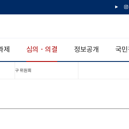
유
인
튜
스
브
타
그
램
과제
심의 · 의결
정보공개
국민
"접기,펼치기"
구 위원회