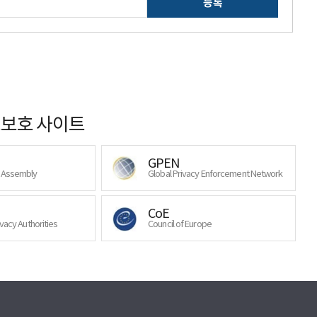
등록
보호 사이트
GPEN
y Assembly
Global Privacy Enforcement Network
CoE
ivacy Authorities
Council of Europe