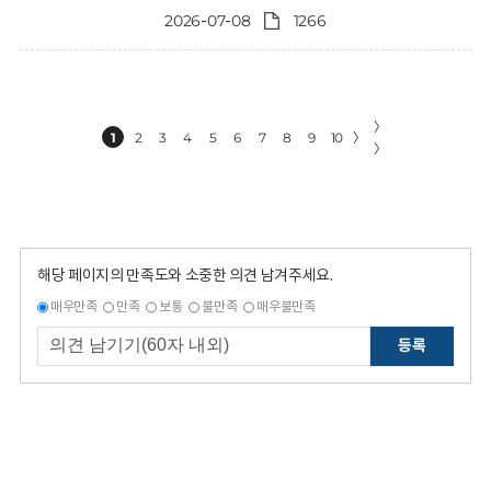
2026-07-08
1266
〉
1
2
3
4
5
6
7
8
9
10
〉
〉
해당 페이지의 만족도와 소중한 의견 남겨주세요.
매우만족
만족
보통
불만족
매우불만족
등록