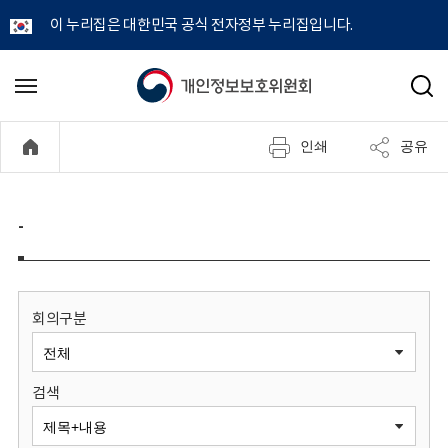
이 누리집은 대한민국 공식 전자정부 누리집입니다.
개
메
검
뉴
색
인
열
인쇄
공유
기
정
보
-
보
호
회의구분
위
검색
원