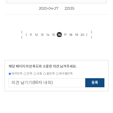
2020-04-27
22535
〈
〉
〈
11
12
13
14
15
16
17
18
19
20
〉
〈
〉
해당 페이지의 만족도와 소중한 의견 남겨주세요.
매우만족
만족
보통
불만족
매우불만족
등록