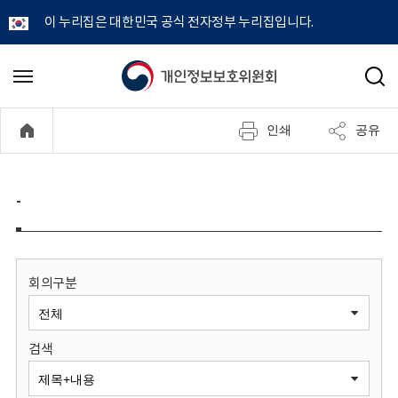
이 누리집은 대한민국 공식 전자정부 누리집입니다.
개
메
검
뉴
색
인
열
인쇄
공유
기
정
보
-
보
호
회의구분
위
검색
원