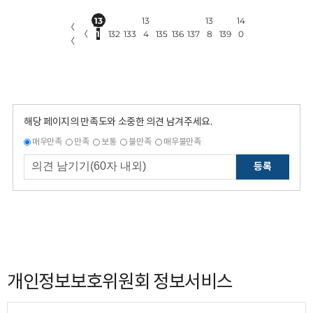
13
13
13
14
〈
〈
1
132
133
4
135
136
137
8
139
0
〈
해당 페이지의 만족도와 소중한 의견 남겨주세요.
매우만족
만족
보통
불만족
매우불만족
등록
개인정보보호위원회 정보서비스