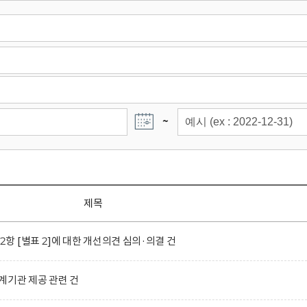
~
제목
 [별표 2]에 대한 개선의견 심의·의결 건
계기관 제공 관련 건