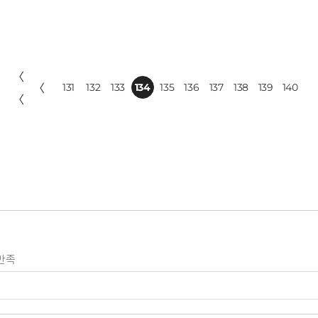
〈
〈
131
132
133
134
135
136
137
138
139
140
〈
만족