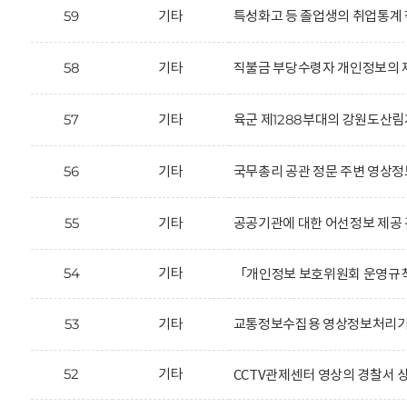
59
기타
특성화고 등 졸업생의 취업통계 
58
기타
직불금 부당수령자 개인정보의 제
57
기타
육군 제1288부대의 강원도산림
56
기타
국무총리 공관 정문 주변 영상정
55
기타
공공기관에 대한 어선정보 제공 
54
기타
「개인정보 보호위원회 운영규
53
기타
교통정보수집용 영상정보처리기기
52
기타
CCTV관제센터 영상의 경찰서 