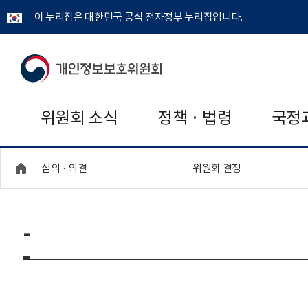
이 누리집은 대한민국 공식 전자정부 누리집입니다.
개
인
위원회 소식
정책 · 법령
국정
정
보
"접기,펼치기"
"접기,펼치기"
심의 · 의결
위원회 결정
보
호
-
위
원