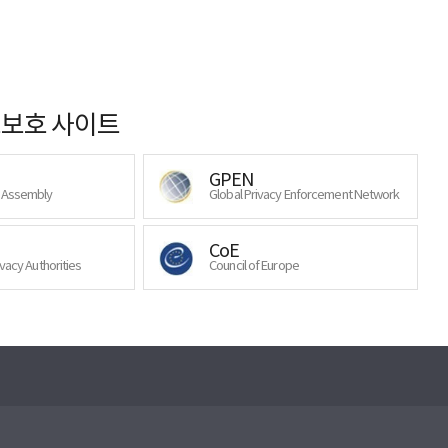
보호 사이트
GPEN
y Assembly
Global Privacy Enforcement Network
CoE
ivacy Authorities
Council of Europe