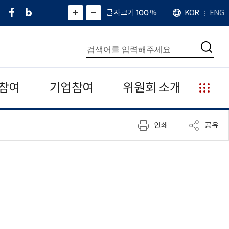
페
네
X
확
글자크기 100
%
KOR
ENG
언
화
화
이
이
(
대
어
면
면
스
버
트
수
확
축
북
블
위
대
통
소
치
검
로
터
합
색
그
)
검
색
참여
기업참여
위원회 소개
누
리
집
인쇄
공유
안
내