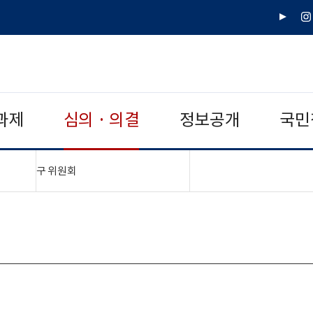
유
인
튜
스
브
타
그
램
과제
심의 · 의결
정보공개
국민
"접기,펼치기"
구 위원회