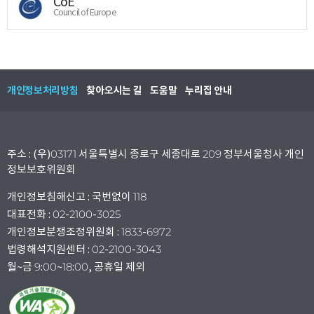
CoE
Council of Europe
개인정보처리방침
찾아오시는 길
도움말
누리집 안내
주소 : (우)03171 서울특별시 종로구 세종대로 209 정부서울청사 개인
정보보호위원회
개인정보침해신고 : 국번없이 118
대표전화 : 02-2100-3025
개인정보분쟁조정위원회 : 1833-6972
법령해석지원센터 : 02-2100-3043
월~금 9:00~18:00, 공휴일 제외