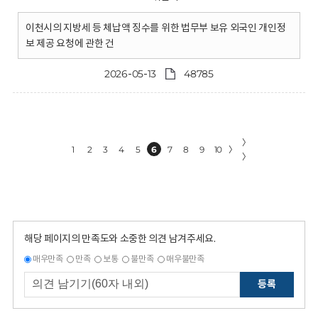
이천시의 지방세 등 체납액 징수를 위한 법무부 보유 외국인 개인정
보 제공 요청에 관한 건
2026-05-13
48785
〉
1
2
3
4
5
6
7
8
9
10
〉
〉
해당 페이지의 만족도와 소중한 의견 남겨주세요.
매우만족
만족
보통
불만족
매우불만족
등록