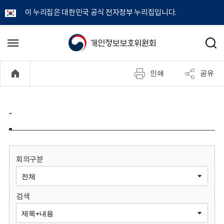
이 누리집은 대한민국 공식 전자정부 누리집입니다.
개
메
검
뉴
색
인
열
인쇄
공유
기
정
보
-
보
호
회의구분
위
검색
원