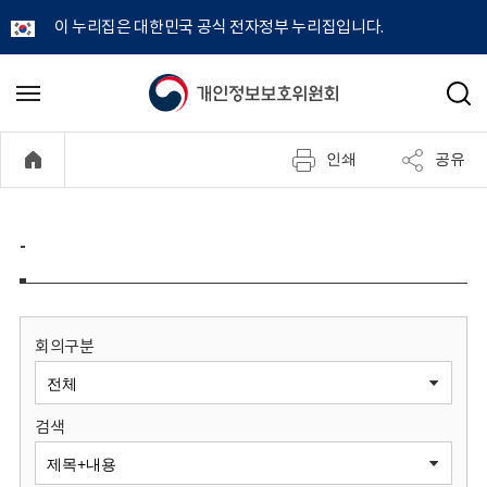
이 누리집은 대한민국 공식 전자정부 누리집입니다.
개
메
검
뉴
색
인
열
인쇄
공유
기
정
보
-
보
호
회의구분
위
검색
원