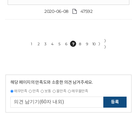
2020-06-08
47592
〉
1
2
3
4
5
6
7
8
9
10
〉
〉
해당 페이지의 만족도와 소중한 의견 남겨주세요.
매우만족
만족
보통
불만족
매우불만족
등록