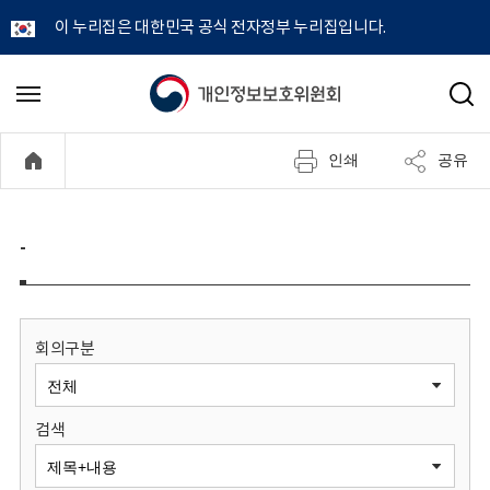
이 누리집은 대한민국 공식 전자정부 누리집입니다.
개
메
검
뉴
색
인
열
인쇄
공유
기
정
보
-
보
호
회의구분
위
검색
원