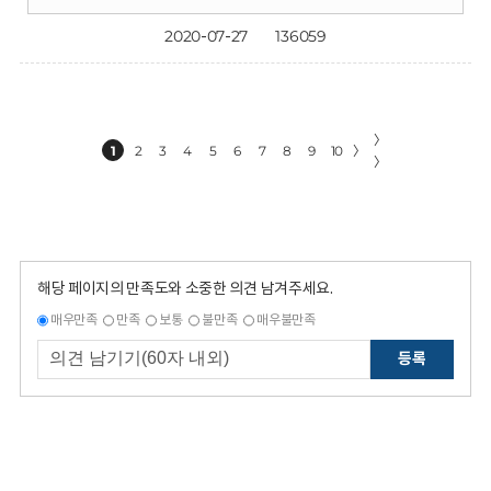
2020-07-27
136059
〉
1
2
3
4
5
6
7
8
9
10
〉
〉
해당 페이지의 만족도와 소중한 의견 남겨주세요.
매우만족
만족
보통
불만족
매우불만족
등록