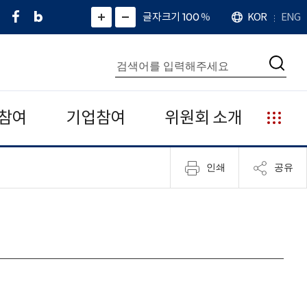
페
네
X
확
글자크기 100
%
KOR
ENG
언
화
화
이
이
(
대
어
면
면
스
버
트
수
확
축
북
블
위
대
통
소
치
검
로
터
합
색
그
)
검
색
참여
기업참여
위원회 소개
누
리
집
인쇄
공유
안
내