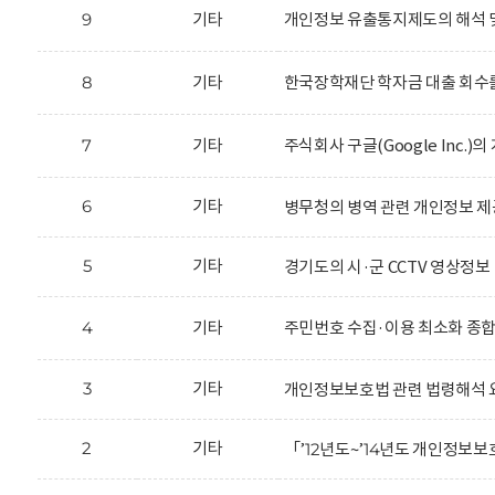
9
기타
개인정보 유출통지제도의 해석 
8
기타
한국장학재단 학자금 대출 회수를
7
기타
주식회사 구글(Google Inc.
6
기타
병무청의 병역 관련 개인정보 제
5
기타
경기도의 시·군 CCTV 영상정보
4
기타
주민번호 수집·이용 최소화 종
3
기타
개인정보보호법 관련 법령해석 
2
기타
「’12년도~’14년도 개인정보보