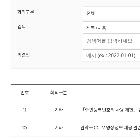
회
회의구분
검색
의결일
번호
회의구분
11
기타
「주민등록번호의 사용 제한」규
10
기타
관악구 CCTV 영상정보 제공 관