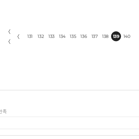
〈
〈
131
132
133
134
135
136
137
138
139
140
〈
만족