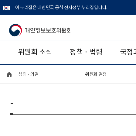
이 누리집은 대한민국 공식 전자정부 누리집입니다.
개
인
위원회 소식
정책 · 법령
국정
정
보
"접기,펼치기"
"접기,펼치기"
심의 · 의결
위원회 결정
보
호
-
위
원