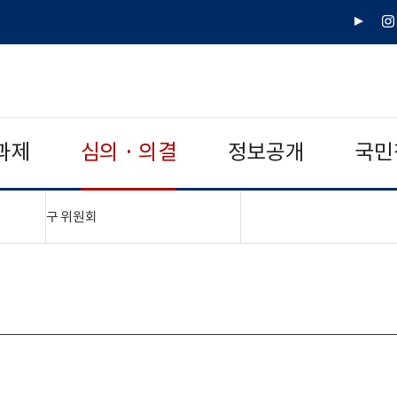
유
인
튜
스
브
타
그
램
과제
심의 · 의결
정보공개
국민
"접기,펼치기"
구 위원회