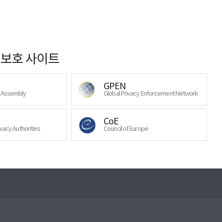
보호 사이트
GPEN
y Assembly
Global Privacy Enforcement Network
CoE
ivacy Authorities
Council of Europe