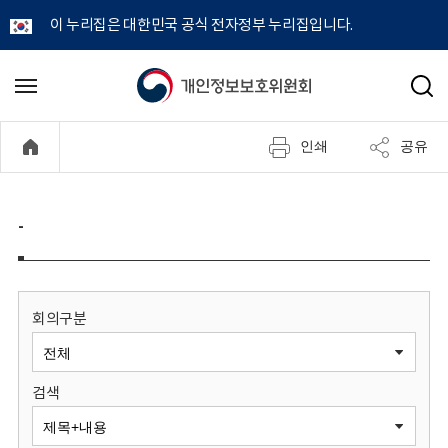
이 누리집은 대한민국 공식 전자정부 누리집입니다.
개
메
검
뉴
색
인
열
인쇄
공유
기
정
보
-
보
호
회의구분
위
검색
원