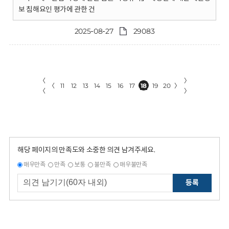
보 침해요인 평가에 관한 건
2025-08-27
29083
〈
〉
〈
11
12
13
14
15
16
17
18
19
20
〉
〈
〉
해당 페이지의 만족도와 소중한 의견 남겨주세요.
매우만족
만족
보통
불만족
매우불만족
등록