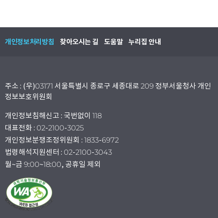
개인정보처리방침
찾아오시는 길
도움말
누리집 안내
주소 : (우)03171 서울특별시 종로구 세종대로 209 정부서울청사 개인
정보보호위원회
개인정보침해신고 : 국번없이 118
대표전화 : 02-2100-3025
개인정보분쟁조정위원회 : 1833-6972
법령해석지원센터 : 02-2100-3043
월~금 9:00~18:00, 공휴일 제외