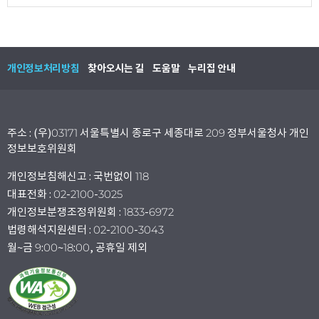
개인정보처리방침
찾아오시는 길
도움말
누리집 안내
주소 : (우)03171 서울특별시 종로구 세종대로 209 정부서울청사 개인
정보보호위원회
개인정보침해신고 : 국번없이 118
대표전화 : 02-2100-3025
개인정보분쟁조정위원회 : 1833-6972
법령해석지원센터 : 02-2100-3043
월~금 9:00~18:00, 공휴일 제외