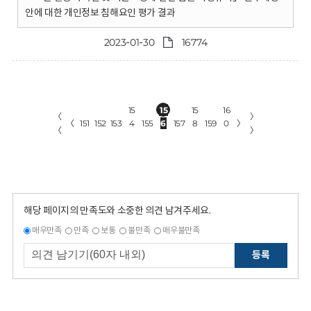
안에 대한 개인정보 침해요인 평가 결과
2023-01-30
16774
15
15
15
16
〈
〉
〈
151
152
153
4
155
6
157
8
159
0
〉
〈
〉
해당 페이지의 만족도와 소중한 의견 남겨주세요.
매우만족
만족
보통
불만족
매우불만족
등록