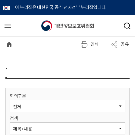
이 누리집은 대한민국 공식 전자정부 누리집입니다.
개
메
검
뉴
색
인
열
인쇄
공유
기
정
보
-
보
호
회의구분
위
검색
원