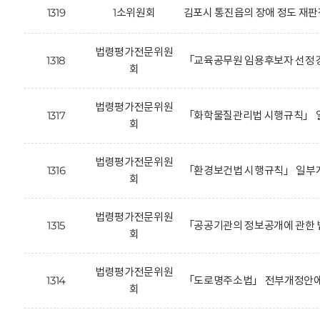
1319
1소위원회
김포시 통진읍의 장애 정도 재판
법령평가전문위원
1318
「교육공무원 임용후보자 선정경
회
법령평가전문위원
1317
「화학물질관리법 시행규칙」 일
회
법령평가전문위원
1316
「환경보건법 시행규칙」 일부개
회
법령평가전문위원
1315
「공공기관의 정보공개에 관한 
회
법령평가전문위원
1314
「도로명주소법」 전부개정안에 
회