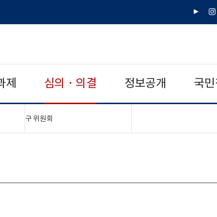
유
인
튜
스
브
타
그
램
과제
심의 · 의결
정보공개
국민
"접기,펼치기"
구 위원회