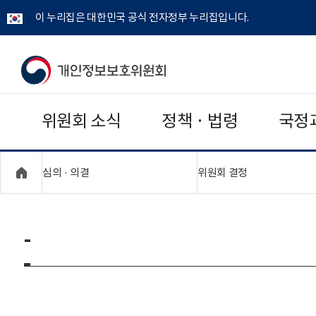
이 누리집은 대한민국 공식 전자정부 누리집입니다.
개
인
위원회 소식
정책 · 법령
국정
정
보
"접기,펼치기"
"접기,펼치기"
심의 · 의결
위원회 결정
보
호
-
위
원