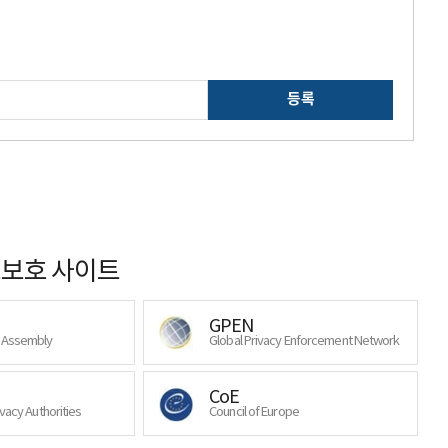
등록
보호 사이트
GPEN
y Assembly
Global Privacy Enforcement Network
CoE
ivacy Authorities
Council of Europe