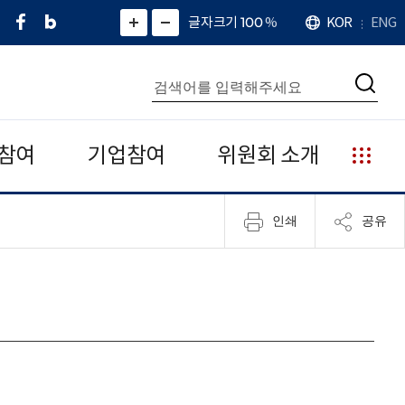
페
네
X
확
글자크기 100
%
KOR
ENG
언
화
화
이
이
(
대
어
면
면
스
버
트
수
확
축
북
블
위
대
통
소
치
검
로
터
합
색
그
)
검
색
참여
기업참여
위원회 소개
누
리
집
인쇄
공유
안
내