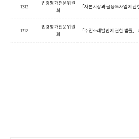
법령평가전문위원
1313
「자본시장과 금융투자업에 관한
회
법령평가전문위원
1312
「주민조례발안에 관한 법률」 
회