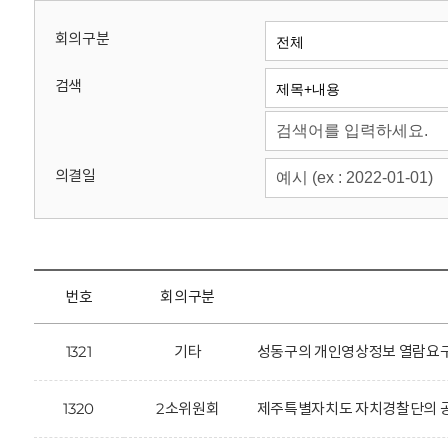
회
회의구분
검색
의결일
번호
회의구분
1321
기타
성동구의 개인영상정보 열람요구
1320
2소위원회
제주특별자치도 자치경찰단의 공