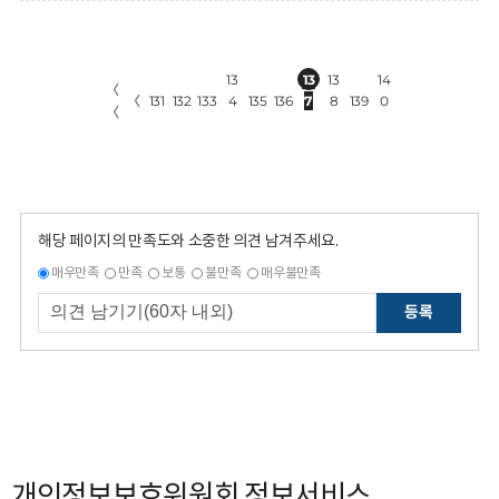
13
13
13
14
〈
〈
131
132
133
4
135
136
7
8
139
0
〈
해당 페이지의 만족도와 소중한 의견 남겨주세요.
매우만족
만족
보통
불만족
매우불만족
등록
개인정보보호위원회 정보서비스