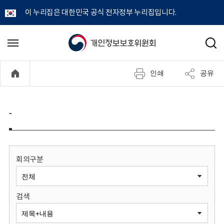
이 누리집은 대한민국 공식 전자정부 누리집입니다.
개
메
검
뉴
색
인
열
인쇄
공유
기
정
보
-
보
호
회의구분
위
검색
원