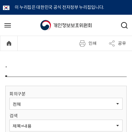
이 누리집은 대한민국 공식 전자정부 누리집입니다.
개
메
검
뉴
색
인
열
인쇄
공유
기
정
보
-
보
호
회의구분
위
검색
원