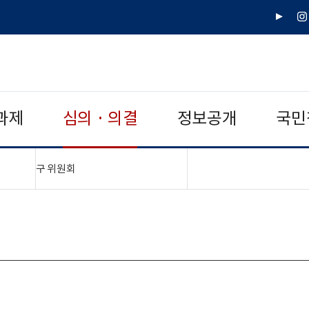
유
인
튜
스
브
타
그
램
과제
심의 · 의결
정보공개
국민
"접기,펼치기"
구 위원회