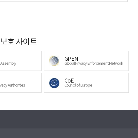
보호 사이트
GPEN
y Assembly
Global Privacy Enforcement Network
CoE
ivacy Authorities
Council of Europe