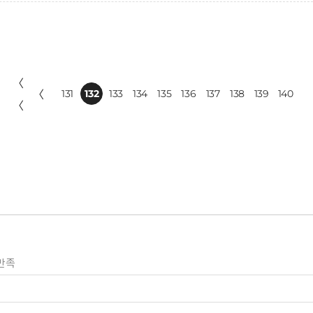
〈
〈
131
132
133
134
135
136
137
138
139
140
〈
만족