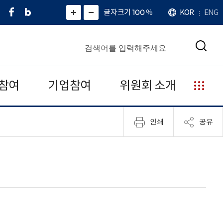
페
네
X
확
글자크기 100
%
KOR
ENG
언
화
화
이
이
(
대
어
면
면
스
버
트
수
확
축
북
블
위
대
통
소
치
검
로
터
합
색
그
)
검
색
참여
기업참여
위원회 소개
누
리
집
인쇄
공유
안
내