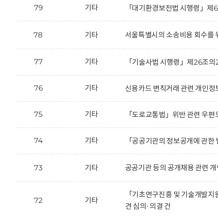
79
기타
「대기환경보전법 시행령」제66
78
기타
서울특별시의 소송비용 회수를 위
77
기타
「기술사법 시행령」제26조의2
76
기타
신용카드 변칙거래 관련 개인정보
75
기타
「도로교통법」위반 관련 우편으
74
기타
「공공기관의 정보공개에 관한 법
73
기타
공공기관 등의 공개채용 관련 개
「기초연구진흥 및 기술개발지원에
72
기타
견 심의·의결 건