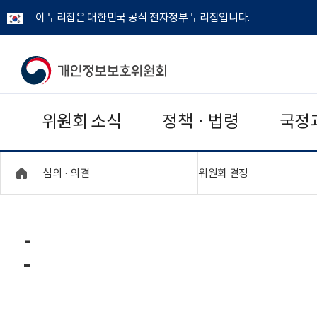
이 누리집은 대한민국 공식 전자정부 누리집입니다.
개
인
위원회 소식
정책 · 법령
국정
정
보
"접기,펼치기"
"접기,펼치기"
심의 · 의결
위원회 결정
보
호
-
위
원