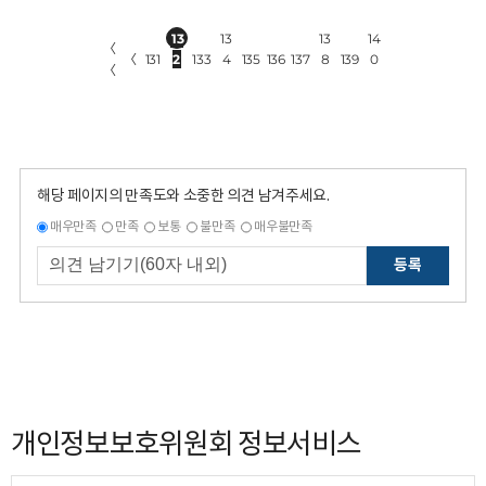
13
13
13
14
〈
〈
131
2
133
4
135
136
137
8
139
0
〈
해당 페이지의 만족도와 소중한 의견 남겨주세요.
매우만족
만족
보통
불만족
매우불만족
등록
개인정보보호위원회 정보서비스