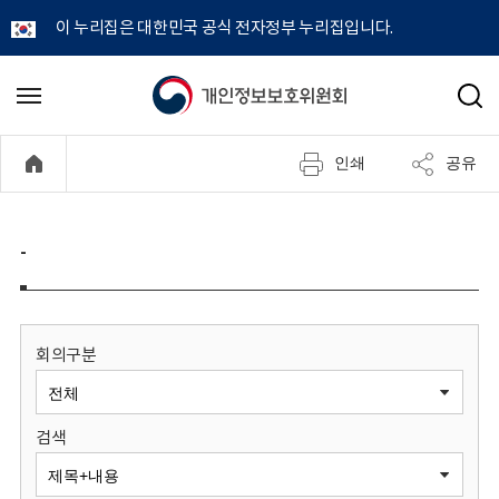
이 누리집은 대한민국 공식 전자정부 누리집입니다.
개
메
검
뉴
색
인
열
인쇄
공유
기
정
보
-
보
호
회의구분
위
검색
원