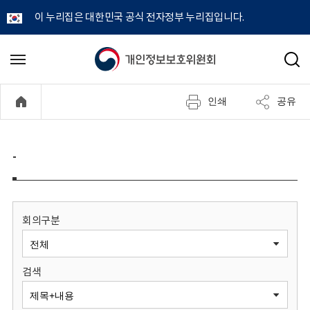
이 누리집은 대한민국 공식 전자정부 누리집입니다.
개
메
검
뉴
색
인
열
인쇄
공유
기
정
보
-
보
호
회의구분
위
검색
원