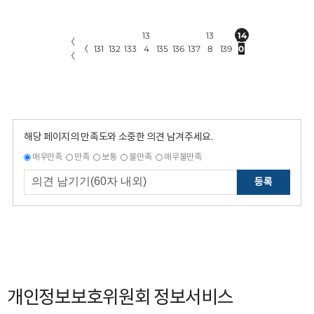
13
13
14
〈
〈
131
132
133
4
135
136
137
8
139
0
〈
해당 페이지의 만족도와 소중한 의견 남겨주세요.
매우만족
만족
보통
불만족
매우불만족
등록
개인정보보호위원회 정보서비스