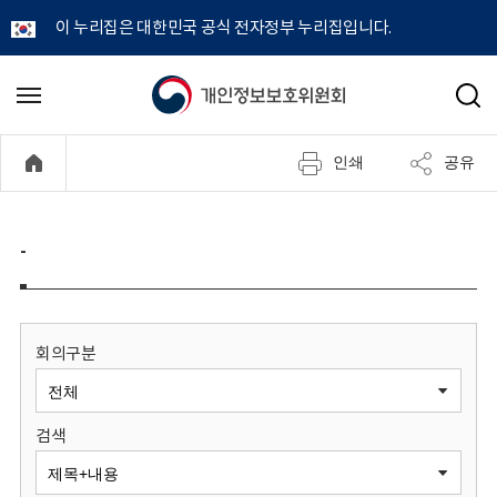
이 누리집은 대한민국 공식 전자정부 누리집입니다.
개
메
검
뉴
색
인
열
인쇄
공유
기
정
보
-
보
호
회의구분
위
검색
원