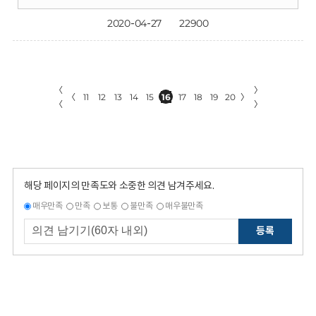
2020-04-27
22900
〈
〉
〈
11
12
13
14
15
16
17
18
19
20
〉
〈
〉
해당 페이지의 만족도와 소중한 의견 남겨주세요.
매우만족
만족
보통
불만족
매우불만족
등록