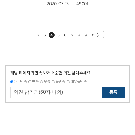
2020-07-13
49001
〉
1
2
3
4
5
6
7
8
9
10
〉
〉
해당 페이지의 만족도와 소중한 의견 남겨주세요.
매우만족
만족
보통
불만족
매우불만족
등록