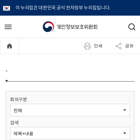
이 누리집은 대한민국 공식 전자정부 누리집입니다.
개
메
검
뉴
색
인
열
인쇄
공유
기
정
보
-
보
호
회의구분
위
검색
원